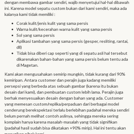
dengan membawa gambar sendiri, wajib menyetujui hal-hal dibawah
ini. Karena model sepatu custom bukan dari kami sendiri, maka ada
kalanya kami tidak memiliki :
Corak kulit/jenis kulit yang sama persis
Warna kulit/kecerahan warna kulit yang sama persis
Sol yang sama persis
Aplikasi tambahan yang sama persis (gesper, resliting, rantai,
dll)
Tidak bisa diberi cap seperti yang di sepatu asli hal tersebut
dikarenakan bahan-bahan yang sama persis belum tentu ada
di Magetan.
Kami akan mengusahakan semirip mungkin, tidak kurang dari 90%
kemiripan. Antara customer dan perajin juga kadang memiliki
persepsi yang berbeda atas sebuah gambar (karena itu bukan
desain dari kami), dan pembuatan custom lebih lama. Perajin juga
berhak menyesuaikan desain dengan bahan yang ada. Customer
yang memesan custom/replika/perpaduan dari berbagai model
cenderung berekspektasi terlalu berlebihan padahal mereka sendiri
belum pernah melihat contoh aslinya, sehingga mereka sering
komplain hanya karena masalah-masalah yang tidak signifikan
(padahal hasil sudah bisa dikatakan +90% mirip). Hal ini tentu akan
merugikan pihak kami.