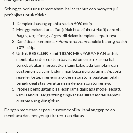
Sehingga perlu untuk memahami hal tersebut dan menyetujui
perjanjian untuk tidak :
Komplain barang apabila sudah 90% mirip.
Menggunakan kata sifat (tidak bisa diukur/relatif) contoh:
bagus
,
lux
,
classy
,
elegan
, dll dalam komplain sepatunya.
Kami tidak menerima
refund
atau
retur
apabila barang sudah
90% mirip.
Untuk
RESELLER
, kami
TIDAK MENYARANKAN
untuk
membuka order custom bagi customernya, karena hal
tersebut akan merepotkan kami kalau ada komplain dari
customernya yang belum membaca peraturan ini. Apabila
reseller tetap menerima orderan custom, pastikan telah
terjadi deal atas peraturan ini dengan customernya.
Proses pembuatan bisa lebih lama daripada model sepatu
kami sendiri. Tergantung tingkat kesulitan model sepatu
custom yang diinginkan
Dengan memesan sepatu custom/replika, kami anggap telah
membaca dan menyetujui ketentuan diatas.