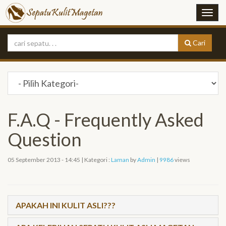
Cari
F.A.Q - Frequently Asked
Question
05 September 2013 - 14:45 | Kategori :
Laman
by
Admin
|
9986
views
APAKAH INI KULIT ASLI???