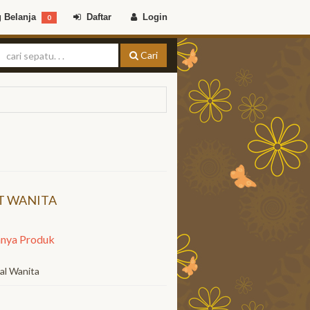
 Belanja
Daftar
Login
0
Cari
T WANITA
nya Produk
al Wanita