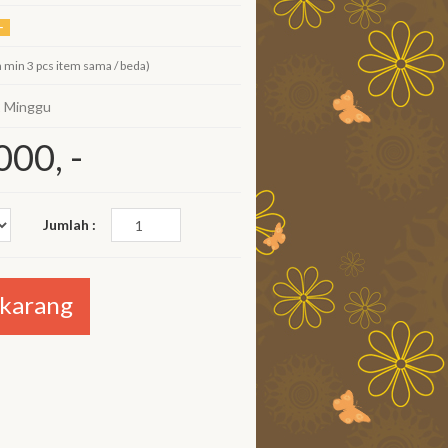
-
 min 3 pcs item sama / beda)
2 Minggu
000, -
Jumlah :
ekarang