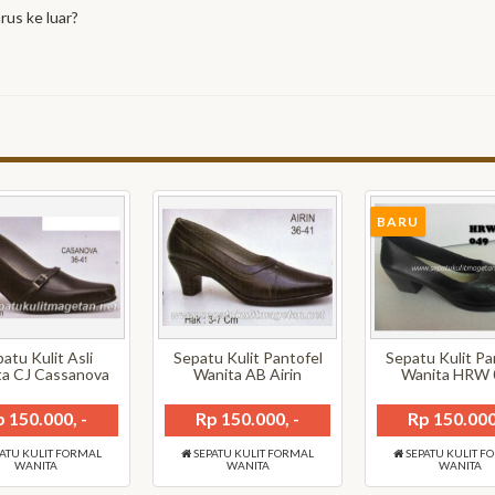
rus ke luar?
BARU
atu Kulit Asli
Sepatu Kulit Pantofel
Sepatu Kulit Pa
ta CJ Cassanova
Wanita AB Airin
Wanita HRW 
 150.000, -
Rp 150.000, -
Rp 150.000
ATU KULIT FORMAL
SEPATU KULIT FORMAL
SEPATU KULIT F
WANITA
WANITA
WANITA