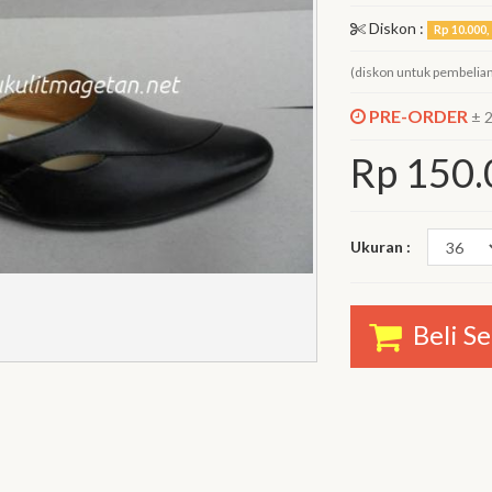
Diskon :
Rp 10.000, 
(diskon untuk pembelian
PRE-ORDER
± 
Rp
150.
Ukuran :
Beli S