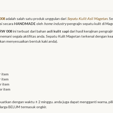
008
adalah salah satu produk unggulan dari
Sepatu Kulit Asli Magetan
. S
si secara
HANDMADE
oleh
home industry
pengrajin sepatu kulit di Mag
HRW 008
ini terbuat dari bahan
asli kulit sapi
dari hasil kerajinan pengrajin
nemani segala aktifitas anda. Sepatu Kulit Magetan terkenal dengan k
 akan menyesuaikan bentuk kaki anda).
r item
r item
er item
er item
 buatkan dengan waktu ± 2 minggu. anda juga dapat mengganti warna, pili
arga BELUM termasuk ongkir.