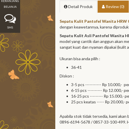
KERANJANG
Detail Produk
Review (0)
BELANJA
Sepatu Kulit Pantofel Wanita HRW 
dengan keawetannya, karena diproduk
SMS
Sepatu Kulit Asli Pantofel Wanita 
model yang cantik dan anggun akan me
sangat kuat dan nyaman dipakai (kulit
Ukuran bisa anda pilih :
36-41
Diskon :
3-5 pcs ----------- Rp 10.000,- pe
6-15 pcs ---------- Rp 12.000,- pe
16-25 pcs --------- Rp 15.000,- p
25 pcs keatas ----- Rp 20.000,- p
Apabila stok tidak tersedia, kami akan
0896-6194-5678 / 0857-33-100-499. H