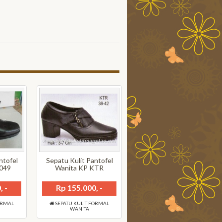
ntofel
Sepatu Kulit Pantofel
049
Wanita KP KTR
, -
Rp 155.000, -
ORMAL
SEPATU KULIT FORMAL
WANITA