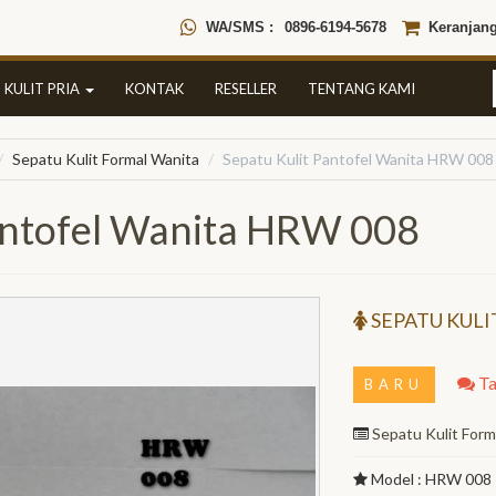
WA/SMS :
0896-6194-5678
Keranjang
 KULIT PRIA
KONTAK
RESELLER
TENTANG KAMI
Sepatu Kulit Formal Wanita
Sepatu Kulit Pantofel Wanita HRW 008
Pantofel Wanita HRW 008
SEPATU KULI
Ta
BARU
Sepatu Kulit Form
Model : HRW 008