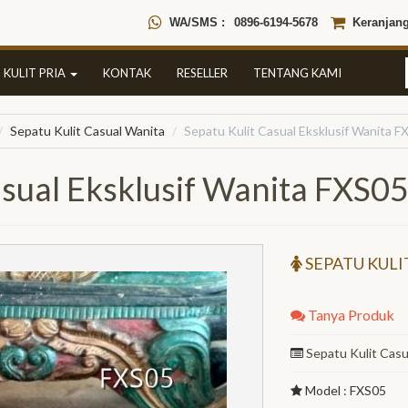
WA/SMS :
0896-6194-5678
Keranjang
 KULIT PRIA
KONTAK
RESELLER
TENTANG KAMI
Sepatu Kulit Casual Wanita
Sepatu Kulit Casual Eksklusif Wanita F
asual Eksklusif Wanita FXS0
SEPATU KULI
Tanya Produk
Sepatu Kulit Casu
Model : FXS05