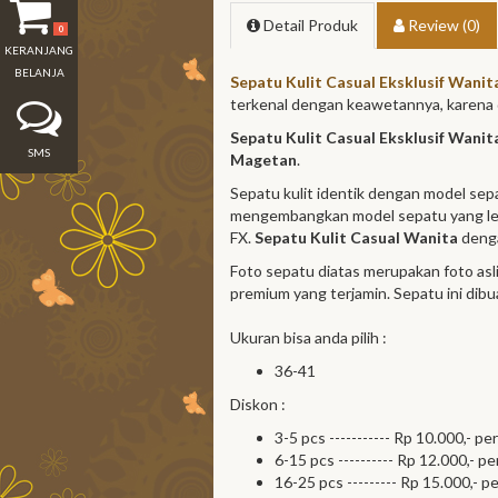
Detail Produk
Review (0)
0
KERANJANG
BELANJA
Sepatu Kulit Casual Eksklusif Wani
terkenal dengan keawetannya, karena 
Sepatu Kulit Casual Eksklusif Wani
SMS
Magetan
.
Sepatu kulit identik dengan model sep
mengembangkan model sepatu yang l
FX.
Sepatu Kulit Casual Wanita
denga
Foto sepatu diatas merupakan foto asli
premium yang terjamin. Sepatu ini dib
Ukuran bisa anda pilih :
36-41
Diskon :
3-5 pcs ----------- Rp 10.000,- pe
6-15 pcs ---------- Rp 12.000,- pe
16-25 pcs --------- Rp 15.000,- p