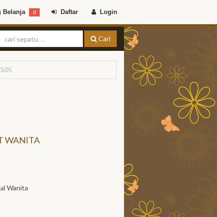
 Belanja
Daftar
Login
0
Cari
XS05
5
T WANITA
al Wanita