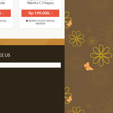
nda
Wanita CJ Happy
, -
Rp 190.000, -
ASUAL
SEPATU KULIT CASUAL
WANITA
KE US