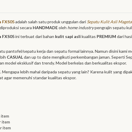
ta FXS05
adalah salah satu produk unggulan dari
Sepatu Kulit Asli Maget
diproduksi secara
HANDMADE
oleh
home industry
pengrajin sepatu kul
ta FXS05
ini terbuat dari bahan
kulit sapi asli
kualitas
PREMIUM
dari hasi
atu pantofel/sepatu kerja dan sepatu formal lainnya. Namun disini kami
ebih
CASUAL
dan up to date mengikuti perkembangan jaman. Seperti Se
n model eksklusif dan trendy. Model berkelas dan berkualitas ekspor.
. Mengapa lebih mahal daripada sepatu yang lain? Karena kulit yang dipa
uat agar memenuhi standar kualitas ekspor.
r item
r item
er item