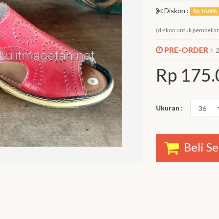
Diskon :
Rp 10.000, 
(diskon untuk pembelian
PRE-ORDER
± 
Rp
175.
Ukuran :
Beli S