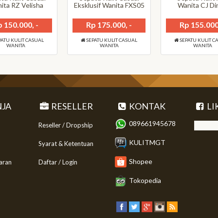
ita RZ Velisha
Eksklusif Wanita FXS05
Wanita CJ Di
 150.000, -
Rp 175.000, -
Rp 155.000
ATU KULIT CASUAL
SEPATU KULIT CASUAL
SEPATU KULIT C
WANITA
WANITA
WANITA
JA
RESELLER
KONTAK
LI
089661945678
Reseller / Dropship
KULITMGT
Syarat & Ketentuan
Shopee
aran
Daftar / Login
Tokopedia