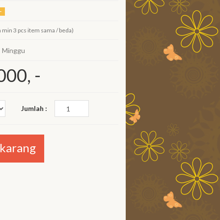
-
 min 3 pcs item sama / beda)
2 Minggu
000, -
Jumlah :
ekarang