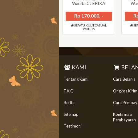
Wanita CJ ERIKA
Wan
Rp 170.000, -
Rp
SEPATU KULIT CASUAL
SEP
WANITA
KAMI
BELAN
Tentang Kami
Cara Belanja
F.A.Q
Ongkos Kirim
Berita
Cara Pembay
Sitemap
Konfirmasi
Pembayaran
Testimoni